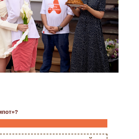
мпот»?