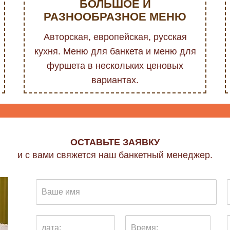
БОЛЬШОЕ И
РАЗНООБРАЗНОЕ МЕНЮ
Авторская, европейская, русская
кухня. Меню для банкета и меню для
фуршета в нескольких ценовых
вариантах.
ОСТАВЬТЕ ЗАЯВКУ
и с вами свяжется наш банкетный менеджер.
И
м
я
:
К
Д
*
о
а