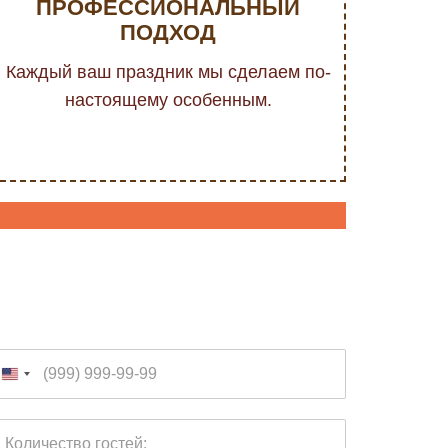
ПРОФЕССИОНАЛЬНЫЙ
ПОДХОД
Каждый ваш праздник мы сделаем по-
настоящему особенным.
Т
е
U
л
n
е
К
i
ф
о