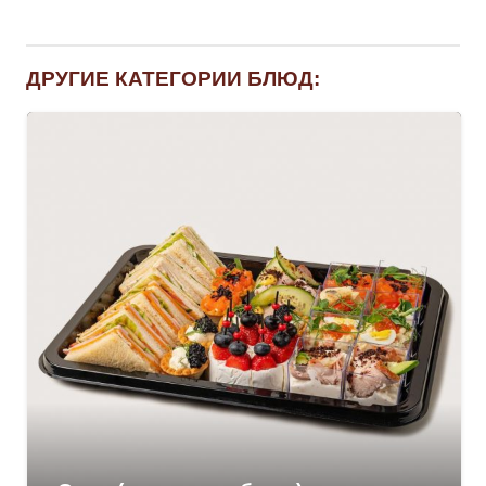
картофелем
и
ДРУГИЕ КАТЕГОРИИ БЛЮД:
копченым
салом